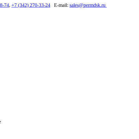
48-74
,
+7 (342) 270-33-24
E-mail:
sales@permdsk.ru
е