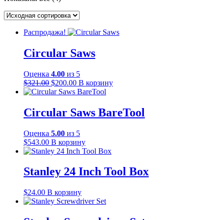
Распродажа!
Circular Saws
Оценка
4.00
из 5
Первоначальная
Текущая
$
321.00
$
200.00
В корзину
цена
цена:
составляла
$200.00.
$321.00.
Circular Saws BareTool
Оценка
5.00
из 5
$
543.00
В корзину
Stanley 24 Inch Tool Box
$
24.00
В корзину